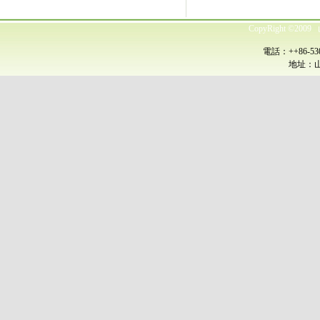
CopyRight ©
電話：++86-530
地址：