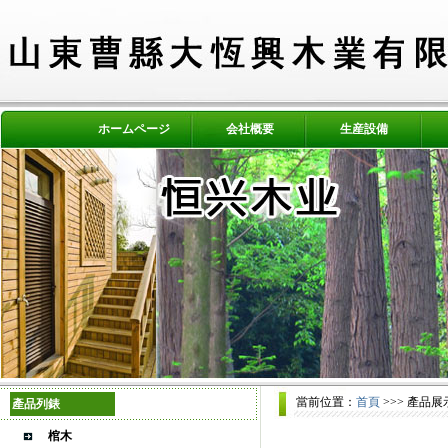
ホームページ
会社概要
生産設備
當前位置：
首頁
>>> 產品展
產品列錶
棺木